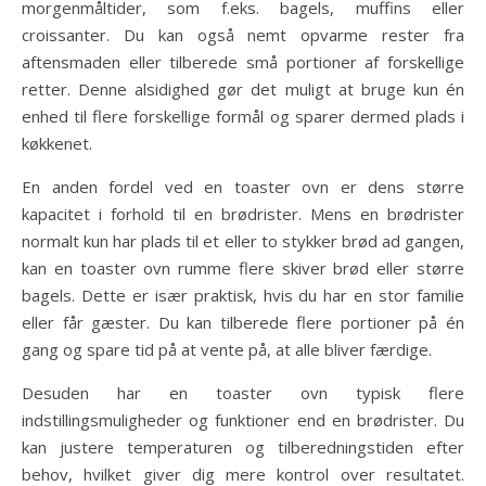
morgenmåltider, som f.eks. bagels, muffins eller
croissanter. Du kan også nemt opvarme rester fra
aftensmaden eller tilberede små portioner af forskellige
retter. Denne alsidighed gør det muligt at bruge kun én
enhed til flere forskellige formål og sparer dermed plads i
køkkenet.
En anden fordel ved en toaster ovn er dens større
kapacitet i forhold til en brødrister. Mens en brødrister
normalt kun har plads til et eller to stykker brød ad gangen,
kan en toaster ovn rumme flere skiver brød eller større
bagels. Dette er især praktisk, hvis du har en stor familie
eller får gæster. Du kan tilberede flere portioner på én
gang og spare tid på at vente på, at alle bliver færdige.
Desuden har en toaster ovn typisk flere
indstillingsmuligheder og funktioner end en brødrister. Du
kan justere temperaturen og tilberedningstiden efter
behov, hvilket giver dig mere kontrol over resultatet.