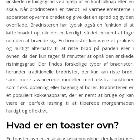
ønskede ristningsgrad ved hjælp af en kontrolknap eller en
skala. Når brødristeren er tændt, vil varmeelementerne i
apparatet opvarme brødet og give det en sprød og gylden
overflade. Brødristeren har typisk også en funktion til at
løfte brødet op, når det er færdigt, så det er nemt at tage
ud uden at brænde sig. En brødrister kan være et praktisk
og hurtigt alternativ til at riste brød på panden eller i
ovnen, da den kun tager få minutter at opnå den ønskede
ristningsgrad. Der findes forskellige typer af brødrister,
herunder traditionelle brødrister, der kun kan riste brød,
samt mere avancerede modeller med ekstra funktioner
som f.eks. optøning eller bagning af boller. Brødristeren er
et populært køkkenapparat, der er nemt at bruge og kan
være en perfekt løsning til at tilberede morgenmaden
hurtigt og effektivt.
Hvad er en toaster ovn?
En toaster ovn er en alsidig køkkenmaskine, der kan bruges