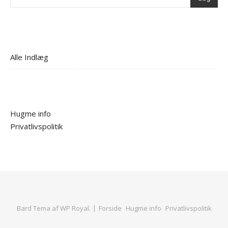
Alle Indlæg
Hugme info
Privatlivspolitik
Bard Tema af
WP Royal
.
Forside
Hugme info
Privatlivspolitik