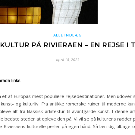
ALLE INDLÆG
KULTUR PÅ RIVIERAEN – EN REJSE I 
april 18, 2023
 et af Europas mest populære rejsedestinationer. Men udover sol
e kunst- og kulturliv. Fra antikke romerske ruiner til moderne
leve alt fra klassisk arkitektur til avantgarde kunst. I denne a
de bedste steder at opleve den på. Vi vil se på kulturens rødder
leve Rivieraens kulturelle perler på egen hånd. Så læn dig tilb