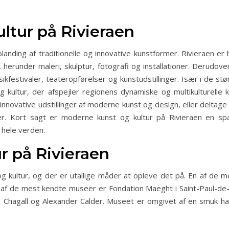
ltur på Rivieraen
landing af traditionelle og innovative kunstformer. Rivieraen e
herunder maleri, skulptur, fotografi og installationer. Derudov
sikfestivaler, teateropførelser og kunstudstillinger. Især i de 
kultur, der afspejler regionens dynamiske og multikulturelle 
novative udstillinger af moderne kunst og design, eller deltage 
aler. Kort sagt er moderne kunst og kultur på Rivieraen en s
 hele verden.
r på Rivieraen
 og kultur, og der er utallige måder at opleve det på. En af 
t af de mest kendte museer er Fondation Maeght i Saint-Paul-de
 Chagall og Alexander Calder. Museet er omgivet af en smuk h