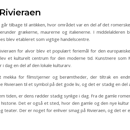
Rivieraen
r går tilbage til antikken, hvor området var en del af det romersk
erunder grækerne, maurerne og italienerne. I middelalderen bl
nes blev etableret som vigtige handelscentre.
Rivieraen for alvor blev et populært feriemål for den europæisk
 blev et kulturelt centrum for den moderne tid. Kunstnere som 
i dag en del af den lokale kulturarv.
t mekka for filmstjerner og berømtheder, der tiltrak en end
 Rivieraen til et symbol på det gode liv, og det er stadig en del 
tiden, er dens rødder stadig synlige i dag. Fra de gamle romersk
og historie. Det er også et sted, hvor den gamle og den nye kul
og teater. Der er noget for enhver smag på Rivieraen, og det er e