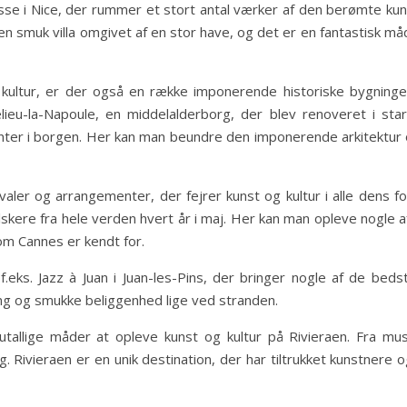
e i Nice, der rummer et stort antal værker af den berømte kuns
 en smuk villa omgivet af en stor have, og det er en fantastisk må
g kultur, er der også en række imponerende historiske bygni
eu-la-Napoule, en middelalderborg, der blev renoveret i sta
er i borgen. Her kan man beundre den imponerende arkitektur og
valer og arrangementer, der fejrer kunst og kultur i alle dens
skere fra hele verden hvert år i maj. Her kan man opleve nogle af
m Cannes er kendt for.
eks. Jazz à Juan i Juan-les-Pins, der bringer nogle af de bedst
ing og smukke beliggenhed lige ved stranden.
tallige måder at opleve kunst og kultur på Rivieraen. Fra muse
Rivieraen er en unik destination, der har tiltrukket kunstnere og 