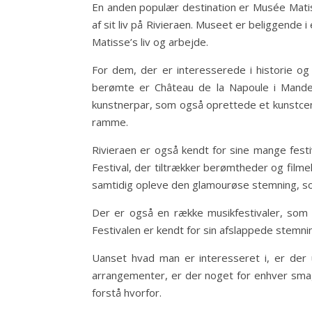
En anden populær destination er Musée Matiss
af sit liv på Rivieraen. Museet er beliggende i
Matisse’s liv og arbejde.
For dem, der er interesserede i historie o
berømte er Château de la Napoule i Mandeli
kunstnerpar, som også oprettede et kunstcent
ramme.
Rivieraen er også kendt for sine mange festi
Festival, der tiltrækker berømtheder og filmel
samtidig opleve den glamourøse stemning, so
Der er også en række musikfestivaler, som f.
Festivalen er kendt for sin afslappede stemn
Uanset hvad man er interesseret i, er der u
arrangementer, er der noget for enhver smag. 
forstå hvorfor.