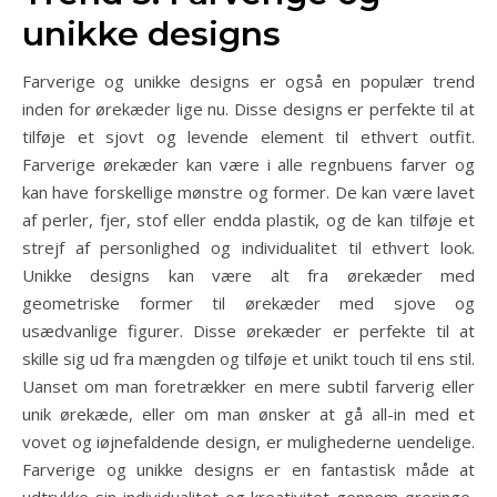
unikke designs
Farverige og unikke designs er også en populær trend
inden for ørekæder lige nu. Disse designs er perfekte til at
tilføje et sjovt og levende element til ethvert outfit.
Farverige ørekæder kan være i alle regnbuens farver og
kan have forskellige mønstre og former. De kan være lavet
af perler, fjer, stof eller endda plastik, og de kan tilføje et
strejf af personlighed og individualitet til ethvert look.
Unikke designs kan være alt fra ørekæder med
geometriske former til ørekæder med sjove og
usædvanlige figurer. Disse ørekæder er perfekte til at
skille sig ud fra mængden og tilføje et unikt touch til ens stil.
Uanset om man foretrækker en mere subtil farverig eller
unik ørekæde, eller om man ønsker at gå all-in med et
vovet og iøjnefaldende design, er mulighederne uendelige.
Farverige og unikke designs er en fantastisk måde at
udtrykke sin individualitet og kreativitet gennem øreringe,