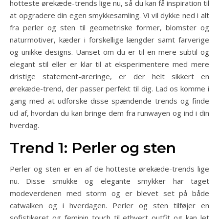
hotteste ørekæde-trends lige nu, så du kan få inspiration til
at opgradere din egen smykkesamling. Vi vil dykke ned i alt
fra perler og sten til geometriske former, blomster og
naturmotiver, kæder i forskellige længder samt farverige
og unikke designs. Uanset om du er til en mere subtil og
elegant stil eller er klar til at eksperimentere med mere
dristige statement-øreringe, er der helt sikkert en
ørekæde-trend, der passer perfekt til dig. Lad os komme i
gang med at udforske disse spændende trends og finde
ud af, hvordan du kan bringe dem fra runwayen og ind i din
hverdag.
Trend 1: Perler og sten
Perler og sten er en af de hotteste ørekæde-trends lige
nu. Disse smukke og elegante smykker har taget
modeverdenen med storm og er blevet set på både
catwalken og i hverdagen. Perler og sten tilføjer en
sofistikeret og feminin touch til ethvert outfit og kan let