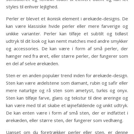
styles til enhver lejlighed.
Perler er blevet et ikonisk element i ørekæde-designs. De
kan være klassiske hvide perler eller mere farverige og
unikke varianter. Perler kan tilføje et subtilt og tidløst
udtryk til dit look og kan nemt matches med andre smykker
og accessories. De kan være i form af små perler, der
hænger ned fra øret, eller større perler, der fungerer som
en del af selve ørekæden.
Sten er en anden populær trend inden for ørekæde-design.
Sten kan være ædelstene som diamant, rubin og safir eller
mere naturlige og rå sten som ametyst, turkis og onyx.
Sten kan tilføje farve, glans og tekstur til dine øreringe og
kan være med til at skabe et iøjnefaldende og unikt udtryk.
De kan enten være i form af små sten, der er indfattet i
ørekæden, eller større sten, der fungerer som vedhæng.
Uanset om du foretrækker perler eller sten, er denne