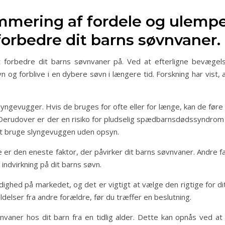
mering af fordele og ulempe
forbedre dit barns søvnvaner.
t forbedre dit barns søvnvaner på. Ved at efterligne bevæge
vn og forblive i en dybere søvn i længere tid. Forskning har vist
ngevugger. Hvis de bruges for ofte eller for længe, kan de føre
 Derudover er der en risiko for pludselig spædbarnsdødssyndrom
at bruge slyngevuggen uden opsyn.
ke er den eneste faktor, der påvirker dit barns søvnvaner. Andre f
indvirkning på dit barns søvn.
rådighed på markedet, og det er vigtigt at vælge den rigtige for 
elser fra andre forældre, før du træffer en beslutning.
vaner hos dit barn fra en tidlig alder. Dette kan opnås ved at