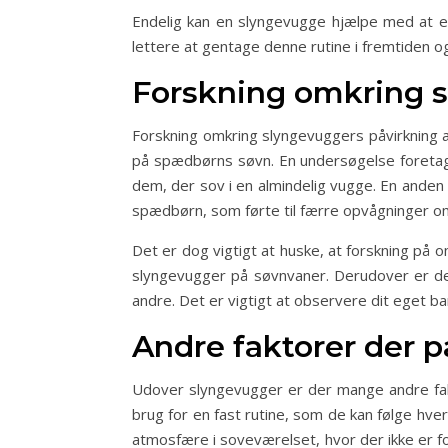
Endelig kan en slyngevugge hjælpe med at eta
lettere at gentage denne rutine i fremtiden 
Forskning omkring s
Forskning omkring slyngevuggers påvirkning a
på spædbørns søvn. En undersøgelse foretage
dem, der sov i en almindelig vugge. En anden
spædbørn, som førte til færre opvågninger o
Det er dog vigtigt at huske, at forskning på 
slyngevugger på søvnvaner. Derudover er det
andre. Det er vigtigt at observere dit eget b
Andre faktorer der p
Udover slyngevugger er der mange andre fakt
brug for en fast rutine, som de kan følge hve
atmosfære i soveværelset, hvor der ikke er fo