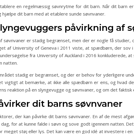
blere en regelmæssig søvnrytme for dit barn. Når dit barn er va
og hjælpe dit barn med at etablere sunde søvnvaner.
lyngevuggers påvirkning af 
f søvnvaner er stadig begrænset, men der er nogle få studier, de
t af University of Geneva i 2011 viste, at spædbørn, der sov
 undersøgelse fra University of Auckland i 2016 konkluderede, a
m natten.
området stadig er begrænset, og der er behov for yderligere under
 vigtigt at bemærke, at ikke alle spædbørn er ens, og hvad der
arns reaktion på en slyngevugge og søvnvaner, og om det faktisk e
åvirker dit barns søvnvaner
orer, der kan påvirke dit barns søvnvaner. En af de mest afgøre
r dag, for at kunne falde i søvn og sove godt igennem natten. Det 
r meget støj eller lys. Det kan være en god idé at investere i e