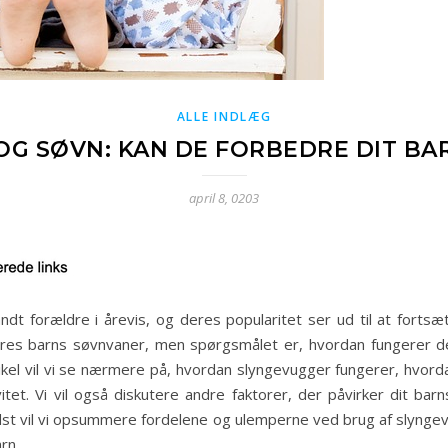
ALLE INDLÆG
G SØVN: KAN DE FORBEDRE DIT B
april 8, 0203
dt forældre i årevis, og deres popularitet ser ud til at fortsæ
eres barns søvnvaner, men spørgsmålet er, hvordan fungerer de
tikel vil vi se nærmere på, hvordan slyngevugger fungerer, hvor
tet. Vi vil også diskutere andre faktorer, der påvirker dit barn
dst vil vi opsummere fordelene og ulemperne ved brug af slyngev
rn.