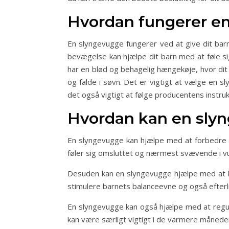
Hvordan fungerer e
En slyngevugge fungerer ved at give dit ba
bevægelse kan hjælpe dit barn med at føle sig
har en blød og behagelig hængekøje, hvor dit 
og falde i søvn. Det er vigtigt at vælge en s
det også vigtigt at følge producentens instru
Hvordan kan en sly
En slyngevugge kan hjælpe med at forbedre d
føler sig omsluttet og nærmest svævende i vug
Desuden kan en slyngevugge hjælpe med at be
stimulere barnets balanceevne og også efterl
En slyngevugge kan også hjælpe med at regule
kan være særligt vigtigt i de varmere månede