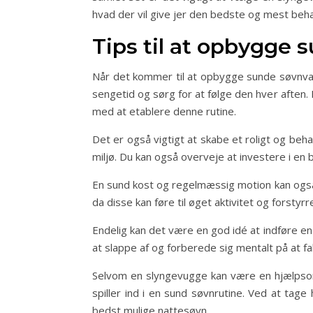
hvad der vil give jer den bedste og mest beha
Tips til at opbygge 
Når det kommer til at opbygge sunde søvnvaner 
sengetid og sørg for at følge den hver aften. 
med at etablere denne rutine.
Det er også vigtigt at skabe et roligt og beha
miljø. Du kan også overveje at investere i en 
En sund kost og regelmæssig motion kan også h
da disse kan føre til øget aktivitet og forsty
Endelig kan det være en god idé at indføre en
at slappe af og forberede sig mentalt på at fal
Selvom en slyngevugge kan være en hjælpsom l
spiller ind i en sund søvnrutine. Ved at tage
bedst mulige nattesøvn.