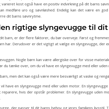
varieret kost også have en positiv indvirkning på dit barns søvnk
 kan medføre uro og søvnløshed. Endelig kan det være en go
yrre dit barns søvnrytme.
n rigtige slyngevugge til dit
dit barn, er der flere faktorer, du bør overveje. Først og fremme
arn har. Derudover er det vigtigt at vælge en slyngevugge, der er
evuggen. Nogle børn kan være allergiske over for visse material
r bør du tænke over, om du vil have en slyngevugge med eller ude
barn, men det kan også være mere besværligt at vaske og rengø
u vil have en slyngevugge med eller uden motor. En slyngevug
reparere, hvis der opstår problemer. En slyngevugge uden mot
.
ugge, der passer til dit barns behov og jeres familiens livsstil