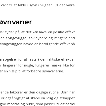
nt til at falde i søvn i vuggen, vil det være
søvnvaner
r tyder på, at det kan have en positiv effekt
 i en slyngevugge, sov dybere og længere end
t slyngevuggen havde en beroligende effekt på
søgelser for at fastslå den faktiske effekt af
 fungerer for nogle, fungerer måske ikke for
r en hjælp til at forbedre søvnvanerne.
nde faktorer er den daglige rutine. Børn har
er også vigtigt at skabe en rolig og afslappet
n god madras og pude, som passer til dit barns