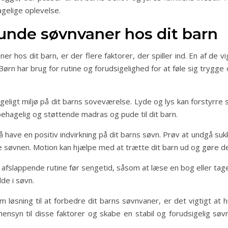
gelige oplevelse.
sunde søvnvaner hos dit barn
hos dit barn, er der flere faktorer, der spiller ind. En af de vi
Børn har brug for rutine og forudsigelighed for at føle sig trygg
geligt miljø på dit barns soveværelse. Lyde og lys kan forstyrre 
behagelig og støttende madras og pude til dit barn.
ave en positiv indvirkning på dit barns søvn. Prøv at undgå suk
rre søvnen. Motion kan hjælpe med at trætte dit barn ud og gøre d
 afslappende rutine før sengetid, såsom at læse en bog eller ta
de i søvn.
øsning til at forbedre dit barns søvnvaner, er det vigtigt at 
 hensyn til disse faktorer og skabe en stabil og forudsigelig sø