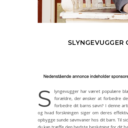
SLYNGEVUGGER O
S
lyngevugger har været populære blan
forældre, der ønsker at forbedre d
forbedre dit barns søvn? I denne ar
og hvad forskningen siger om deres effektivi
opbygge sunde søvnvaner hos dit barn. Til si
du kan træffe den bedste beslutning for dit ba