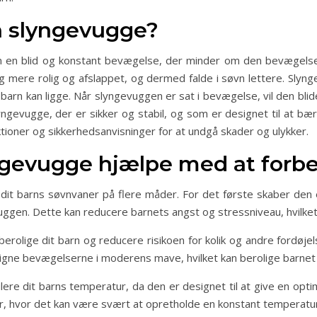
n slyngevugge?
rn en blid og konstant bevægelse, der minder om den bevægelse
 mere rolig og afslappet, og dermed falde i søvn lettere. Slyng
barn kan ligge. Når slyngevuggen er sat i bevægelse, vil den bl
lyngevugge, der er sikker og stabil, og som er designet til at 
ktioner og sikkerhedsanvisninger for at undgå skader og ulykker.
ngevugge hjælpe med at forb
it barns søvnvaner på flere måder. For det første skaber den e
gen. Dette kan reducere barnets angst og stressniveau, hvilket k
rolige dit barn og reducere risikoen for kolik og andre fordøj
igne bevægelserne i moderens mave, hvilket kan berolige barnet 
re dit barns temperatur, da den er designet til at give en opti
r, hvor det kan være svært at opretholde en konstant temperatur