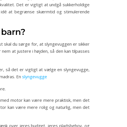
valitet. Det er vigtigt at undgå sukkerholdige
d idé at begrænse skærmtid og stimulerende
 barn?
st skal du sørge for, at slyngevuggen er sikker
 nem at justere i højden, så den kan tilpasses
er, så det er vigtigt at vælge en slyngevugge,
n madras. En
slyngevugge
re.
ge med motor kan være mere praktisk, men det
or kan være mere rolig og naturlig, men det
. Tænk over jeres budget, jeres pladsbehov, og