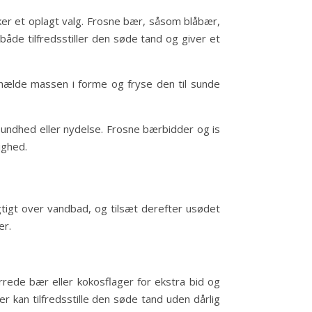
ker et oplagt valg. Frosne bær, såsom blåbær,
både tilfredsstiller den søde tand og giver et
 hælde massen i forme og fryse den til sunde
sundhed eller nydelse. Frosne bærbidder og is
ighed.
tigt over vandbad, og tilsæt derefter usødet
er.
rede bær eller kokosflager for ekstra bid og
r kan tilfredsstille den søde tand uden dårlig