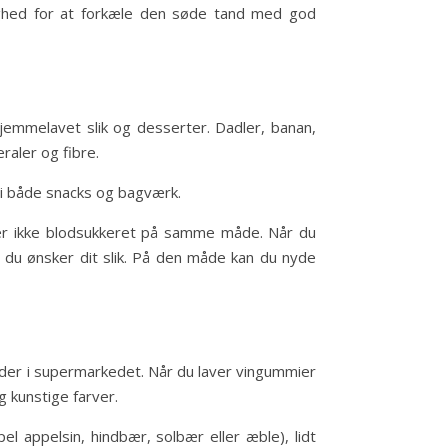
ulighed for at forkæle den søde tand med god
hjemmelavet slik og desserter. Dadler, banan,
raler og fibre.
 i både snacks og bagværk.
rker ikke blodsukkeret på samme måde. Når du
 du ønsker dit slik. På den måde kan du nyde
nder i supermarkedet. Når du laver vingummier
g kunstige farver.
l appelsin, hindbær, solbær eller æble), lidt