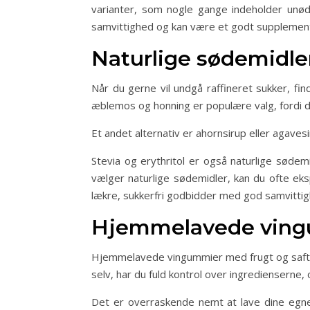
varianter, som nogle gange indeholder unødv
samvittighed og kan være et godt supplement t
Naturlige sødemidler
Når du gerne vil undgå raffineret sukker, fi
æblemos og honning er populære valg, fordi de
Et andet alternativ er ahornsirup eller agav
Stevia og erythritol er også naturlige søde
vælger naturlige sødemidler, kan du ofte ek
lækre, sukkerfri godbidder med god samvittig
Hjemmelavede vingu
Hjemmelavede vingummier med frugt og saft er
selv, har du fuld kontrol over ingredienserne,
Det er overraskende nemt at lave dine egne v