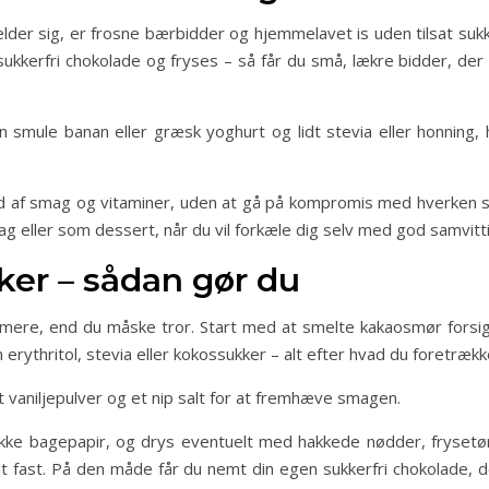
elder sig, er frosne bærbidder og hjemmelavet is uden tilsat suk
ukkerfri chokolade og fryses – så får du små, lækre bidder, der 
smule banan eller græsk yoghurt og lidt stevia eller honning,
uld af smag og vitaminer, uden at gå på kompromis med hverken 
g eller som dessert, når du vil forkæle dig selv med god samvitt
er – sådan gør du
mmere, end du måske tror. Start med at smelte kakaosmør forsig
rythritol, stevia eller kokossukker – alt efter hvad du foretrækk
dt vaniljepulver og et nip salt for at fremhæve smagen.
kke bagepapir, og drys eventuelt med hakkede nødder, frysetør
lt fast. På den måde får du nemt din egen sukkerfri chokolade, de