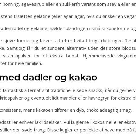
honning, agavesirup eller en sukkerfri variant som stevia eller eryt
stens tilsættes gelatine (eller agar-agar, hvis du ønsker en vegan
emiddel og gelatine, hælder blandingen i små silikoneforme og 
jove former og farver, alt efter hvilket frugt du bruger. Resul
ke. Samtidig får du et sundere alternativ uden det store blod
t vitaminpulver for et ekstra boost. Hjemmelavede vingummie
et for hele familien.
 med dadler og kakao
fantastisk alternativ til traditionelle søde snacks, når du gerne v
idspulver og eventuelt lidt mandler eller havregryn for ekstra bi
konsistens, mens kakaoen tilfører en dyb, chokoladeagtig smag.
edsstiller enhver lakridselsker. Rul kuglerne i kokosmel eller ekstr
ller den søde trang. Disse kugler er perfekte at have med på farte