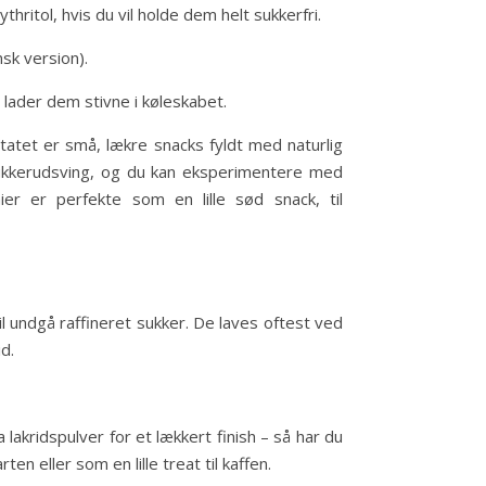
hritol, hvis du vil holde dem helt sukkerfri.
sk version).
lader dem stivne i køleskabet.
tatet er små, lækre snacks fyldt med naturlig
sukkerudsving, og du kan eksperimentere med
r er perfekte som en lille sød snack, til
il undgå raffineret sukker. De laves oftest ved
d.
a lakridspulver for et lækkert finish – så har du
n eller som en lille treat til kaffen.