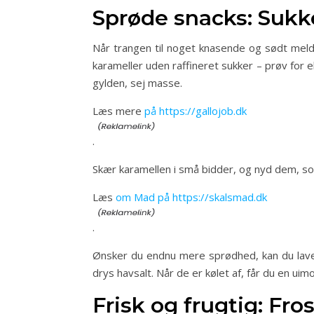
Sprøde snacks: Sukk
Når trangen til noget knasende og sødt melde
karameller uden raffineret sukker – prøv for e
gylden, sej masse.
Læs mere
på https://gallojob.dk
.
Skær karamellen i små bidder, og nyd dem, som
Læs
om Mad på https://skalsmad.dk
.
Ønsker du endnu mere sprødhed, kan du lave 
drys havsalt. Når de er kølet af, får du en ui
Frisk og frugtig: Fr