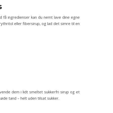
s
ed få ingredienser kan du nemt lave dine egne
ritol eller fibersirup, og lad det simre til en
nde dem i lidt smeltet sukkerfri sirup og et
øde tand – helt uden tilsat sukker.