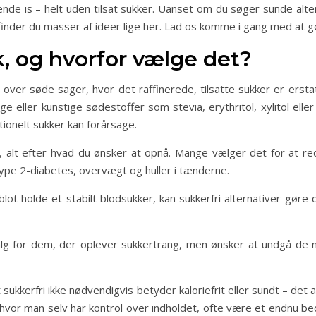
skende is – helt uden tilsat sukker. Uanset om du søger sunde al
 finder du masser af ideer lige her. Lad os komme i gang med at g
k, og hvorfor vælge det?
 over søde sager, hvor det raffinerede, tilsatte sukker er erst
ge eller kunstige sødestoffer som stevia, erythritol, xylitol ell
ionelt sukker kan forårsage.
ele, alt efter hvad du ønsker at opnå. Mange vælger det for at
ype 2-diabetes, overvægt og huller i tænderne.
blot holde et stabilt blodsukker, kan sukkerfri alternativer gør
alg for dem, der oplever sukkertrang, men ønsker at undgå de ne
sukkerfri ikke nødvendigvis betyder kaloriefrit eller sundt – d
, hvor man selv har kontrol over indholdet, ofte være et endnu 