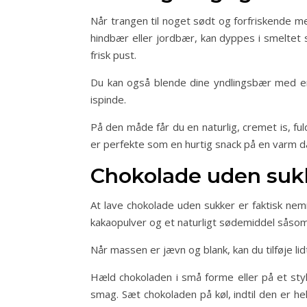
Når trangen til noget sødt og forfriskende m
hindbær eller jordbær, kan dyppes i smeltet s
frisk pust.
Du kan også blende dine yndlingsbær med en 
ispinde.
På den måde får du en naturlig, cremet is, f
er perfekte som en hurtig snack på en varm da
Chokolade uden sukk
At lave chokolade uden sukker er faktisk ne
kakaopulver og et naturligt sødemiddel såsom e
Når massen er jævn og blank, kan du tilføje li
Hæld chokoladen i små forme eller på et sty
smag. Sæt chokoladen på køl, indtil den er he