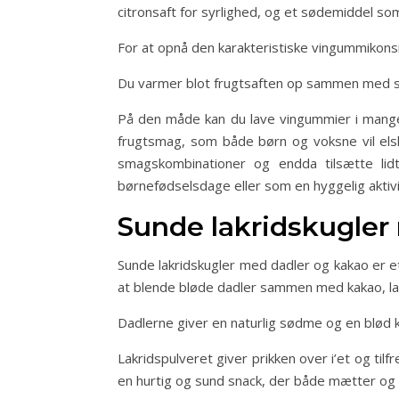
citronsaft for syrlighed, og et sødemiddel som 
For at opnå den karakteristiske vingummikonsi
Du varmer blot frugtsaften op sammen med sød
På den måde kan du lave vingummier i mange s
frugtsmag, som både børn og voksne vil els
smagskombinationer og endda tilsætte lid
børnefødselsdage eller som en hyggelig aktivit
Sunde lakridskugler
Sunde lakridskugler med dadler og kakao er et 
at blende bløde dadler sammen med kakao, lakr
Dadlerne giver en naturlig sødme og en blød 
Lakridspulveret giver prikken over i’et og tilfr
en hurtig og sund snack, der både mætter og sti