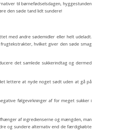
ternativer til børnefødselsdagen, hyggestunden
øre den søde tand lidt sundere!
attet med andre sødemidler eller helt udeladt.
er frugtekstrakter, hvilket giver den søde smag
 reducere det samlede sukkerindtag og dermed
e det lettere at nyde noget sødt uden at gå på
gative følgevirkninger af for meget sukker i
et afhænger af ingredienserne og mængden, man
bedre og sundere alternativ end de færdigkøbte