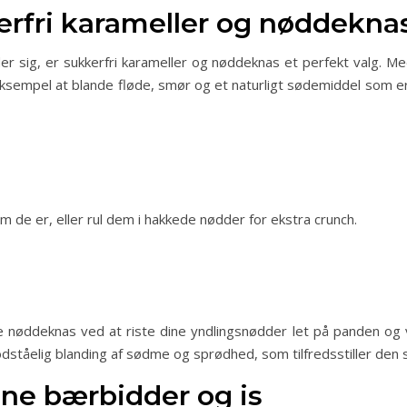
erfri karameller og nøddekna
r sig, er sukkerfri karameller og nøddeknas et perfekt valg. M
ksempel at blande fløde, smør og et naturligt sødemiddel som eryth
 de er, eller rul dem i hakkede nødder for ekstra crunch.
nøddeknas ved at riste dine yndlingsnødder let på panden og ve
modståelig blanding af sødme og sprødhed, som tilfredsstiller den s
osne bærbidder og is