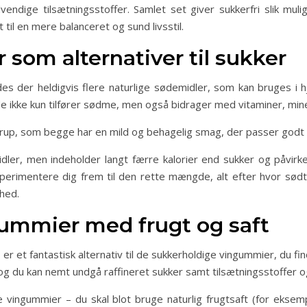
endige tilsætningsstoffer. Samlet set giver sukkerfri slik m
il en mere balanceret og sund livsstil.
 som alternativer til sukker
ndes der heldigvis flere naturlige sødemidler, som kan bruges i 
 ikke kun tilfører sødme, men også bidrager med vitaminer, mine
esirup, som begge har en mild og behagelig smag, der passer godt
midler, men indeholder langt færre kalorier end sukker og påvi
sperimentere dig frem til den rette mængde, alt efter hvor sødt
hed.
mmier med frugt og saft
 et fantastisk alternativ til de sukkerholdige vingummier, du fi
 og du kan nemt undgå raffineret sukker samt tilsætningsstoffer o
ingummier – du skal blot bruge naturlig frugtsaft (for eksempe