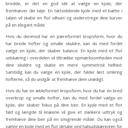
bredde, er det en god idé at vælge en kjole, der
fremhæver din talje. En tætsiddende kjole med et bælte i
taljen vil skabe en flot silhuet og understrege dine kurver
på en elegant måde.
Hvis du derimod har en pæreformet kropsform, hvor du
har brede hofter og smalle skuldre, kan du med fordel
vælge en kjole, der skaber balance. En kjole med et flot
udskæring i overdelen vil tiltrække opmærksomheden mod
dine skuldre og skabe en mere symmetrisk helhed.
Samtidig kan du vælge en kjole, der falder løst omkring
hofterne, så du undgår at fremhæve dem unødigt.
Hvis du har en æbleformet kropsform, hvor du har en bred
overkrop og smalle hofter, kan du med fordel vælge en
kjole, der skaber fokus på dine ben. En kjole med et flot
fald og længde til knæene vil give et slankere udtryk og
fremhæve dine ben på en smigrende måde. Du kan også
vælge en kjole med en flot detalje ved halsudskæringen for