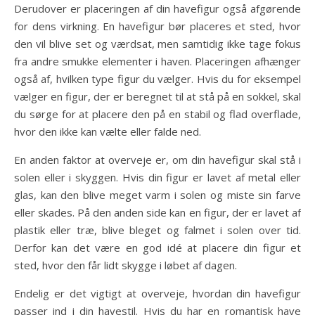
Derudover er placeringen af din havefigur også afgørende
for dens virkning. En havefigur bør placeres et sted, hvor
den vil blive set og værdsat, men samtidig ikke tage fokus
fra andre smukke elementer i haven. Placeringen afhænger
også af, hvilken type figur du vælger. Hvis du for eksempel
vælger en figur, der er beregnet til at stå på en sokkel, skal
du sørge for at placere den på en stabil og flad overflade,
hvor den ikke kan vælte eller falde ned.
En anden faktor at overveje er, om din havefigur skal stå i
solen eller i skyggen. Hvis din figur er lavet af metal eller
glas, kan den blive meget varm i solen og miste sin farve
eller skades. På den anden side kan en figur, der er lavet af
plastik eller træ, blive bleget og falmet i solen over tid.
Derfor kan det være en god idé at placere din figur et
sted, hvor den får lidt skygge i løbet af dagen.
Endelig er det vigtigt at overveje, hvordan din havefigur
passer ind i din havestil. Hvis du har en romantisk have