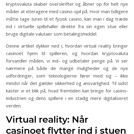
kryptovaluta skaber overskrifter og åbner op for helt nye
måder at interagere med casino-spil på. Hvor man tidligere
måtte tage turen til et fysisk casino, kan man i dag træde
ind i virtuelle spillehaller direkte fra sin egen stue eller
bruge digitale valutaer som betalingsmiddel.
Denne artikel dykker ned i, hvordan virtual reality bringer
casinoet hjem til spilleren, og hvordan kryptovaluta
forvandler måden, vi ind- og udbetaler penge på. Vi ser
nærmere på både de mange muligheder og de nye
udfordringer, som teknologierne fører med sig – ikke
mindst når det gælder sikkerhed og ansvarlighed. Til sidst
kaster vi et blik på, hvad fremtiden kan bringe for casino-
industrien og dens spillere i en stadig mere digitaliseret
verden.
Virtual reality: Når
casinoet flytter ind i stuen