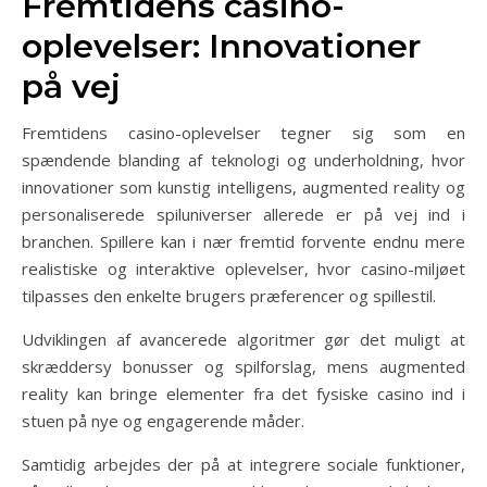
Fremtidens casino-
oplevelser: Innovationer
på vej
Fremtidens casino-oplevelser tegner sig som en
spændende blanding af teknologi og underholdning, hvor
innovationer som kunstig intelligens, augmented reality og
personaliserede spiluniverser allerede er på vej ind i
branchen. Spillere kan i nær fremtid forvente endnu mere
realistiske og interaktive oplevelser, hvor casino-miljøet
tilpasses den enkelte brugers præferencer og spillestil.
Udviklingen af avancerede algoritmer gør det muligt at
skræddersy bonusser og spilforslag, mens augmented
reality kan bringe elementer fra det fysiske casino ind i
stuen på nye og engagerende måder.
Samtidig arbejdes der på at integrere sociale funktioner,