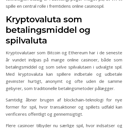
spille en central rolle i fremtidens online casinospil.
Kryptovaluta som
betalingsmiddel og
spilvaluta
Kryptovalutaer som Bitcoin og Ethereum har i de seneste
år vundet indpas på mange online casinoer, både som
betalingsmiddel og som selve spilvalutaen i udvalgte spil.
Med kryptovaluta kan spillere indbetale og udbetale
gevinster hurtigt, anonymt og ofte uden de samme
gebyrer, som traditionelle betalingsmetoder pålægger.
Samtidig åbner brugen af blockchain-teknologi for nye
former for spil, hvor transaktioner og spillets udfald kan
verificeres offentligt og gennemsigtigt.
Flere casinoer tilbyder nu særlige spil, hvor indsatser og