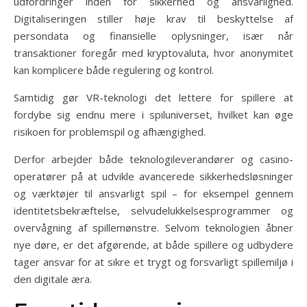
udfordringer inden for sikkerhed og ansvarlighed.
Digitaliseringen stiller høje krav til beskyttelse af
persondata og finansielle oplysninger, især når
transaktioner foregår med kryptovaluta, hvor anonymitet
kan komplicere både regulering og kontrol.
Samtidig gør VR-teknologi det lettere for spillere at
fordybe sig endnu mere i spiluniverset, hvilket kan øge
risikoen for problemspil og afhængighed.
Derfor arbejder både teknologileverandører og casino-
operatører på at udvikle avancerede sikkerhedsløsninger
og værktøjer til ansvarligt spil – for eksempel gennem
identitetsbekræftelse, selvudelukkelsesprogrammer og
overvågning af spillemønstre. Selvom teknologien åbner
nye døre, er det afgørende, at både spillere og udbydere
tager ansvar for at sikre et trygt og forsvarligt spillemiljø i
den digitale æra.