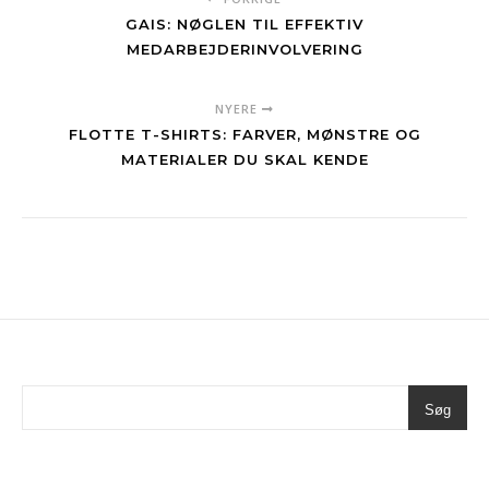
GAIS: NØGLEN TIL EFFEKTIV
MEDARBEJDERINVOLVERING
NYERE
FLOTTE T-SHIRTS: FARVER, MØNSTRE OG
MATERIALER DU SKAL KENDE
Søg