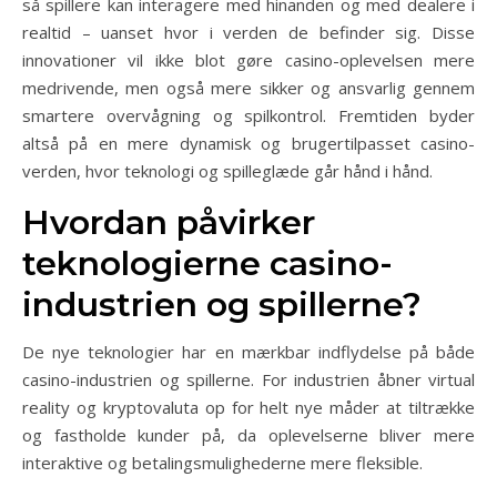
så spillere kan interagere med hinanden og med dealere i
realtid – uanset hvor i verden de befinder sig. Disse
innovationer vil ikke blot gøre casino-oplevelsen mere
medrivende, men også mere sikker og ansvarlig gennem
smartere overvågning og spilkontrol. Fremtiden byder
altså på en mere dynamisk og brugertilpasset casino-
verden, hvor teknologi og spilleglæde går hånd i hånd.
Hvordan påvirker
teknologierne casino-
industrien og spillerne?
De nye teknologier har en mærkbar indflydelse på både
casino-industrien og spillerne. For industrien åbner virtual
reality og kryptovaluta op for helt nye måder at tiltrække
og fastholde kunder på, da oplevelserne bliver mere
interaktive og betalingsmulighederne mere fleksible.