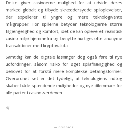
Dette giver casinoerne mulighed for at udvide deres
marked globalt og tilbyde skræddersyede spiloplevelser,
der appellerer til yngre og mere teknologivante
målgrupper. For spillerne betyder teknologierne større
tilgængelighed og komfort, idet de kan opleve et realistisk
casino-miljø hjemmefra og benytte hurtige, ofte anonyme
transaktioner med kryptovaluta.
Samtidig kan de digitale løsninger dog også føre til nye
udfordringer, såsom risiko for øget spilafhængighed og
behovet for at forstå mere komplekse betalingsformer.
Overordnet set er det tydeligt, at teknologiens indtog
skaber både spændende muligheder og nye dilemmaer for
alle parter i casino-verdenen.
Af
FORRIGE