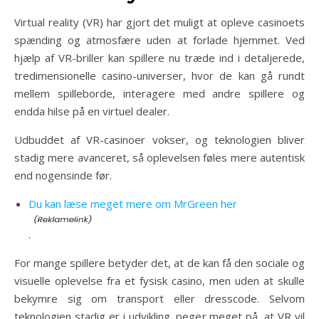
Virtual reality (VR) har gjort det muligt at opleve casinoets
spænding og atmosfære uden at forlade hjemmet. Ved
hjælp af VR-briller kan spillere nu træde ind i detaljerede,
tredimensionelle casino-universer, hvor de kan gå rundt
mellem spilleborde, interagere med andre spillere og
endda hilse på en virtuel dealer.
Udbuddet af VR-casinoer vokser, og teknologien bliver
stadig mere avanceret, så oplevelsen føles mere autentisk
end nogensinde før.
Du kan læse meget mere om MrGreen her
.
For mange spillere betyder det, at de kan få den sociale og
visuelle oplevelse fra et fysisk casino, men uden at skulle
bekymre sig om transport eller dresscode. Selvom
teknologien stadig er i udvikling, peger meget på, at VR vil