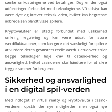
sænke omkostningerne ved betalinger. Dog er der også
udfordringer forbundet med teknologierne. VR-udstyr kan
være dyrt og kræver teknisk viden, hvilket kan begrænse
udbredelsen blandt visse spillere.
Kryptovalutaer er stadig forbundet med usikkerhed
omkring regulering og kan være udsat for store
værdifluktuationer, som kan gøre det vanskeligt for spillere
at vurdere deres gevinsters reelle værdi. Derudover stiller
begge teknologier høje krav til datasikkerhed og
ansvarlighed, hvilket casinoerne skal håndtere for at sikre
trygge rammer for brugerne.
Sikkerhed og ansvarlighed
i en digital spil-verden
Med indtoget af virtual reality og kryptovaluta i casino-
verdenen opstår der nye muligheder, men også nye