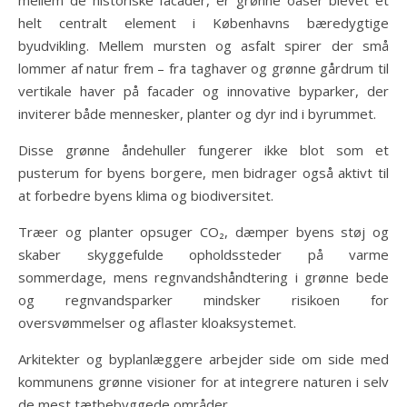
helt centralt element i Københavns bæredygtige
byudvikling. Mellem mursten og asfalt spirer der små
lommer af natur frem – fra taghaver og grønne gårdrum til
vertikale haver på facader og innovative byparker, der
inviterer både mennesker, planter og dyr ind i byrummet.
Disse grønne åndehuller fungerer ikke blot som et
pusterum for byens borgere, men bidrager også aktivt til
at forbedre byens klima og biodiversitet.
Træer og planter opsuger CO₂, dæmper byens støj og
skaber skyggefulde opholdssteder på varme
sommerdage, mens regnvandshåndtering i grønne bede
og regnvandsparker mindsker risikoen for
oversvømmelser og aflaster kloaksystemet.
Arkitekter og byplanlæggere arbejder side om side med
kommunens grønne visioner for at integrere naturen i selv
de mest tætbebyggede områder.