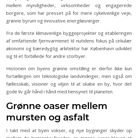
mellem myndigheder, virksomheder og engagerede
borgere, som har presset på for mere cykelvenlige veje,
grønne byrum og innovative energiløsninger.
Fra de første klimavenlige byggeprojekter og etableringen
af omfattende fjernvarmenet til nutidens fokus på cirkulær
økonomi og bæredygtig arkitektur har København udviklet
sig til et forbillede for andre storbyer.
Historien om byens grønne omstilling er derfor ikke kun
fortællingen om teknologiske landvindinger, men også om
fællesskab, visioner og viljen til at skabe en by, hvor det
gode liv går hånd i hånd med hensynet til planeten.
Grønne oaser mellem
mursten og asfalt
I takt med at byen vokser, og nye bygninger skyder op
mellem de historiske facader, er grønne oaser blevet et