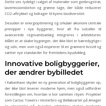
Dette ses tydeligt i valget af materialer som genbrugstræ,
lavemissionsbeton og grønne tage, der både reducerer
CO2-aftrykket og bidrager til byens biodiversitet.
Desuden er energioptimering og cirkulær økonomi centrale
principper i nye byggerier, hvor alt fra solceller til
avancerede regnvandsanlæg integreres i arkitekturen.
Målet er at skabe bygninger, der ikke blot er bæredygtige i
sig selv, men som også inspirerer til en grønnere livsstil og
sætter nye standarder for fremtidens byudvikling.
Innovative boligbyggerier,
der ændrer bybilledet
I København skyder en ny generation af boligbyggerier op,
der ikke blot leverer moderne hjem, men også udfordrer
forestillingen om, hvordan vi bor sammen i byen. Projekter
som Cactus Towers i Vesterbro og Bellakvarter på Amager
er eksempler på, hvordan arkitekter skaber markante